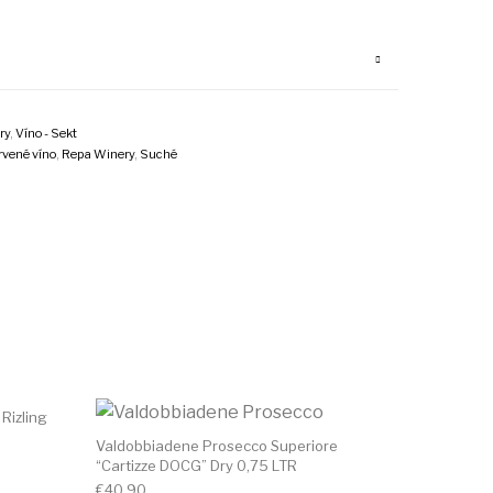
ry
,
Víno - Sekt
rvené víno
,
Repa Winery
,
Suché
 Rizling
Valdobbiadene Prosecco Superiore
“Cartizze DOCG” Dry 0,75 LTR
€
40.90