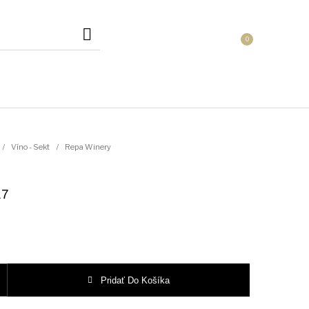
0
Obaly na fľaše
Koňak
Likér
/
Víno - Sekt
/
Repa Winery
17
o - Sekt
Zberateľské & limitované
Whiskey
série
 2017
Pridať Do Košíka