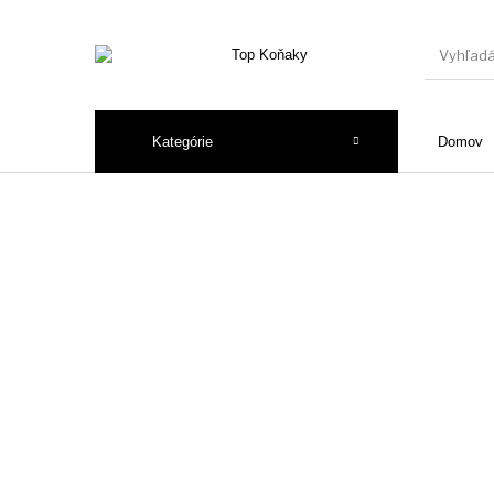
Kategórie
Domov
Armaňak
Brandy
Calvad
Pochutiny
Ročníkový armaňak
Ročníkový 