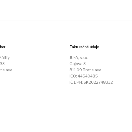
ber
Fakturačné údaje
Pálffy
JUFA, s.r.o.
 33
Gajova 3
tislava
811 09 Bratislava
IČO: 44540485
IČ DPH: SK2022748332