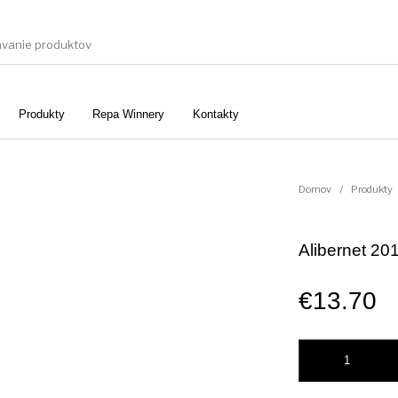
Produkty
Repa Winnery
Kontakty
Darčekové koše
os
Gin
Domov
/
Produkty
Alibernet 20
Vín
alkohol
Ročníkový koňak
Rum
€
13.70
množstvo Alibernet