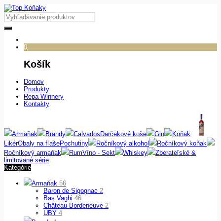
0
Košík
Domov
Produkty
Repa Winnery
Kontakty
Armaňak
Brandy
Calvados
Darčekové koše
Gin
Koňak
Likér
Obaly na fľaše
Pochutiny
Ročníkový alkohol
Ročníkový koňak
Ročníkový armaňak
Rum
Víno - Sekt
Whiskey
Zberateľské &
limitované série
Kategórie
Armaňak
56
Baron de Sigognac
2
Bas Vaghi
46
Château Bordeneuve
2
UBY
4