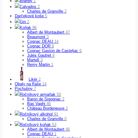
Brandy
1
Calvados
2
Charles de Granville
2
Darčekové koše
5
Gin
2
Koňak
96
Albert de Montaubert
47
Beaumont
3
Cognac DEAU
14
Cognac DOR
8
Cognac Gaston de Casteljac
6
Jules Gautret
4
Martell
3
Remy Martin
1
Likér
2
Obaly na fľaše
14
Pochutiny
7
Ročníkový armaňak
50
Baron de Sigognac
2
Bas Vaghi
46
Château Bordeneuve
2
Ročníkový alkohol
91
Charles de Granville
0
Ročníkový koňak
53
Albert de Montaubert
46
Cognac DEAU
1