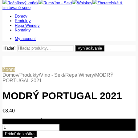
Ročníkový koňak
Rum
Víno - Sekt
Whiskey
Zberateľské &
limitované série
Domov
Produkty
Repa Winnery
Kontakty
My account
Hľadať:
Vyhľadávanie
Zoom
Domov
/
Produkty
/
Víno - Sekt
/
Repa Winery
/
MODRÝ
PORTUGAL 2021
MODRÝ PORTUGAL 2021
€
8.40
množstvo MODRÝ PORTUGAL 2021
Pridať do košíka