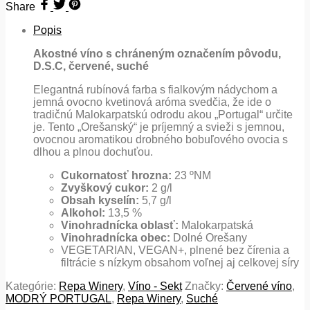
Share
Popis
Akostné víno s chráneným označením pôvodu,
D.S.C, červené, suché
Elegantná rubínová farba s fialkovým nádychom a
jemná ovocno kvetinová aróma svedčia, že ide o
tradičnú Malokarpatskú odrodu akou „Portugal“ určite
je. Tento „Orešanský“ je príjemný a svieži s jemnou,
ovocnou aromatikou drobného bobuľového ovocia s
dlhou a plnou dochuťou.
Cukornatosť hrozna:
23 ºNM
Zvyškový cukor:
2 g/l
Obsah kyselín:
5,7 g/l
Alkohol:
13,5 %
Vinohradnícka oblasť:
Malokarpatská
Vinohradnícka obec:
Dolné Orešany
VEGETARIAN, VEGAN+, plnené bez čírenia a
filtrácie s nízkym obsahom voľnej aj celkovej síry
Kategórie:
Repa Winery
,
Víno - Sekt
Značky:
Červené víno
,
MODRÝ PORTUGAL
,
Repa Winery
,
Suché