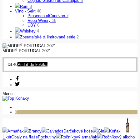
Cognac Gaston de Casteljac
5
Rum
8
Víno - Sekt
40
Prosecco alCanevon
7
Repa Winery
18
UBY
6
Whiskey
4
Zberateľské & limitované série
2
MODRÝ PORTUGAL 2021
€
8.40
Pridať do košíka
Menu
0
Armaňak
Brandy
Calvados
Darčekové koše
Gin
Koňak
Likér
Obaly na fľaše
Pochutiny
Ročníkový armaňak
Ročníkový alkohol