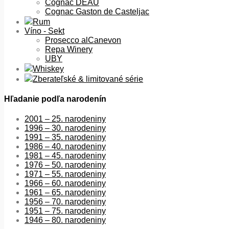
Cognac DEAU
Cognac Gaston de Casteljac
Rum
Víno - Sekt
Prosecco alCanevon
Repa Winery
UBY
Whiskey
Zberateľské & limitované série
Hľadanie podľa narodenín
2001 – 25. narodeniny
1996 – 30. narodeniny
1991 – 35. narodeniny
1986 – 40. narodeniny
1981 – 45. narodeniny
1976 – 50. narodeniny
1971 – 55. narodeniny
1966 – 60. narodeniny
1961 – 65. narodeniny
1956 – 70. narodeniny
1951 – 75. narodeniny
1946 – 80. narodeniny