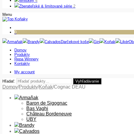
Whiskey
4
Zberateľské & limitované série
2
Menu
0
Armaňak
Brandy
Calvados
Darčekové koše
Gin
Koňak
Likér
Ob
Domov
Produkty
Repa Winnery
Kontakty
My account
Hľadať:
Vyhľadávanie
Domov
/
Produkty
/
Koňak
/
Cognac DEAU
Armaňak
Baron de Sigognac
Bas Vaghi
Château Bordeneuve
UBY
Brandy
Calvados