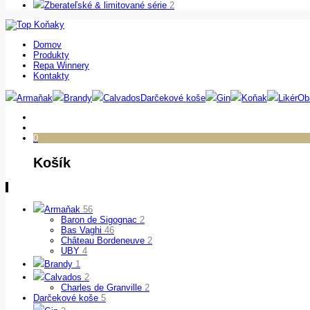
Zberateľské & limitované série
2
Domov
Produkty
Repa Winnery
Kontakty
Armaňak
Brandy
Calvados
Darčekové koše
Gin
Koňak
Likér
Ob
0
Košík
Armaňak
56
Baron de Sigognac
2
Bas Vaghi
46
Château Bordeneuve
2
UBY
4
Brandy
1
Calvados
2
Charles de Granville
2
Darčekové koše
5