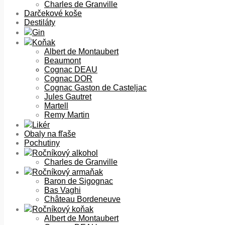
Charles de Granville
Darčekové koše
Destiláty
Gin
Koňak
Albert de Montaubert
Beaumont
Cognac DEAU
Cognac DOR
Cognac Gaston de Casteljac
Jules Gautret
Martell
Remy Martin
Likér
Obaly na fľaše
Pochutiny
Ročníkový alkohol
Charles de Granville
Ročníkový armaňak
Baron de Sigognac
Bas Vaghi
Château Bordeneuve
Ročníkový koňak
Albert de Montaubert