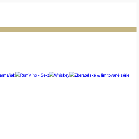
 armaňak
Rum
Víno - Sekt
Whiskey
Zberateľské & limitované série