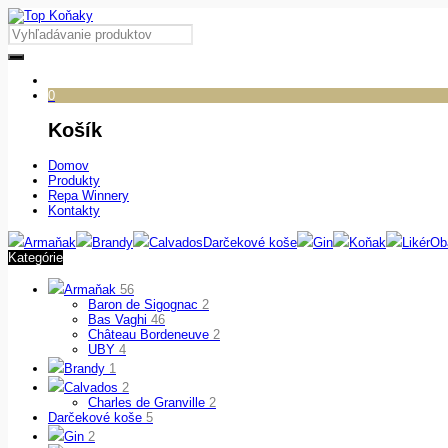
0
Košík
Domov
Produkty
Repa Winnery
Kontakty
Armaňak
Brandy
Calvados
Darčekové koše
Gin
Koňak
Likér
Ob
Kategórie
Armaňak
56
Baron de Sigognac
2
Bas Vaghi
46
Château Bordeneuve
2
UBY
4
Brandy
1
Calvados
2
Charles de Granville
2
Darčekové koše
5
Gin
2