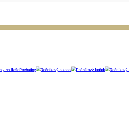
aly na fľaše
Pochutiny
Ročníkový alkohol
Ročníkový koňak
Ročníkový