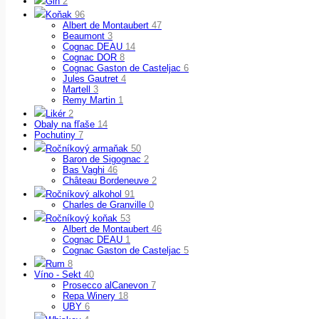
Gin
2
Koňak
96
Albert de Montaubert
47
Beaumont
3
Cognac DEAU
14
Cognac DOR
8
Cognac Gaston de Casteljac
6
Jules Gautret
4
Martell
3
Remy Martin
1
Likér
2
Obaly na fľaše
14
Pochutiny
7
Ročníkový armaňak
50
Baron de Sigognac
2
Bas Vaghi
46
Château Bordeneuve
2
Ročníkový alkohol
91
Charles de Granville
0
Ročníkový koňak
53
Albert de Montaubert
46
Cognac DEAU
1
Cognac Gaston de Casteljac
5
Rum
8
Víno - Sekt
40
Prosecco alCanevon
7
Repa Winery
18
UBY
6