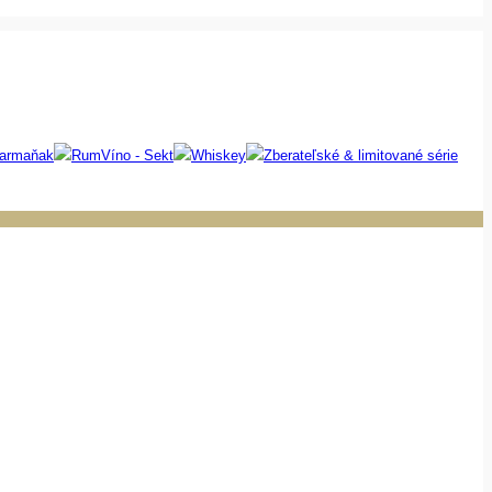
 armaňak
Rum
Víno - Sekt
Whiskey
Zberateľské & limitované série