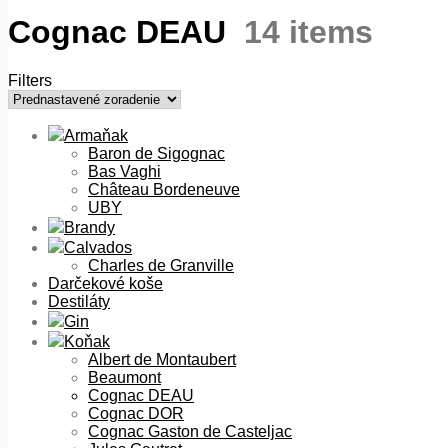
Cognac DEAU
14 items
Filters
Armaňak
Baron de Sigognac
Bas Vaghi
Château Bordeneuve
UBY
Brandy
Calvados
Charles de Granville
Darčekové koše
Destiláty
Gin
Koňak
Albert de Montaubert
Beaumont
Cognac DEAU
Cognac DOR
Cognac Gaston de Casteljac