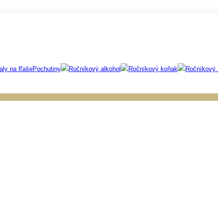
aly na fľaše
Pochutiny
Ročníkový alkohol
Ročníkový koňak
Ročníkový