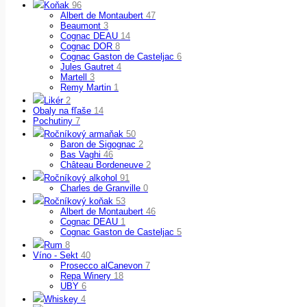
Koňak
96
Albert de Montaubert
47
Beaumont
3
Cognac DEAU
14
Cognac DOR
8
Cognac Gaston de Casteljac
6
Jules Gautret
4
Martell
3
Remy Martin
1
Likér
2
Obaly na fľaše
14
Pochutiny
7
Ročníkový armaňak
50
Baron de Sigognac
2
Bas Vaghi
46
Château Bordeneuve
2
Ročníkový alkohol
91
Charles de Granville
0
Ročníkový koňak
53
Albert de Montaubert
46
Cognac DEAU
1
Cognac Gaston de Casteljac
5
Rum
8
Víno - Sekt
40
Prosecco alCanevon
7
Repa Winery
18
UBY
6
Whiskey
4