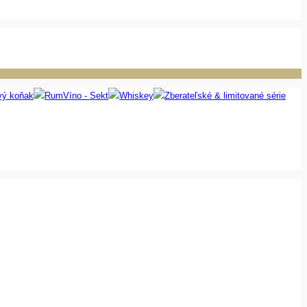
vý koňak
Rum
Víno - Sekt
Whiskey
Zberateľské & limitované série