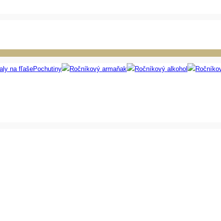
aly na fľaše
Pochutiny
Ročníkový armaňak
Ročníkový alkohol
Ročníko