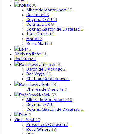
Koňak
96
Albert de Montaubert
47
Beaumont
3
Cognac DEAU
14
Cognac DOR
8
Cognac Gaston de Casteljac
6
Jules Gautret
4
Martell
3
Remy Martin
1
Likér
2
Obaly na fľaše
14
Pochutiny
7
Ročníkový armaňak
50
Baron de Sigognac
2
Bas Vaghi
46
Château Bordeneuve
2
Ročníkový alkohol
91
Charles de Granville
0
Ročníkový koňak
53
Albert de Montaubert
46
Cognac DEAU
1
Cognac Gaston de Casteljac
5
Rum
8
Víno - Sekt
40
Prosecco alCanevon
7
Repa Winery
18