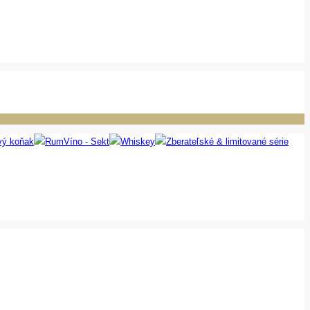
vý koňak
Rum
Víno - Sekt
Whiskey
Zberateľské & limitované série