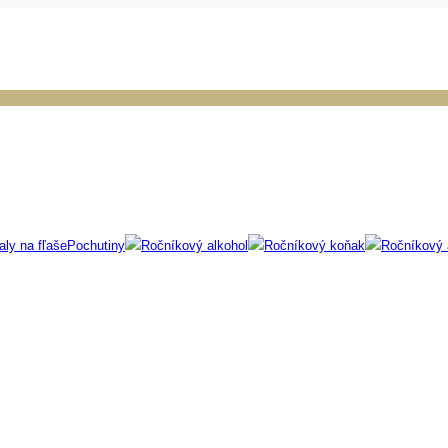
aly na fľaše
Pochutiny
Ročníkový alkohol
Ročníkový koňak
Ročníkový