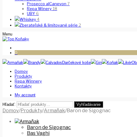
Prosecco alCanevon
7
Repa Winery
18
UBY
6
Whiskey
4
Zberateľské & limitované série
2
Menu
0
Armaňak
Brandy
Calvados
Darčekové koše
Gin
Koňak
Likér
Ob
Domov
Produkty
Repa Winnery
Kontakty
My account
Hľadať:
Vyhľadávanie
Domov
/
Produkty
/
Armaňak
/
Baron de Sigognac
Armaňak
Baron de Sigognac
Bas Vaghi