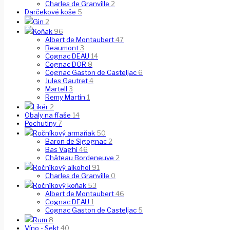
Charles de Granville
2
Darčekové koše
5
Gin
2
Koňak
96
Albert de Montaubert
47
Beaumont
3
Cognac DEAU
14
Cognac DOR
8
Cognac Gaston de Casteljac
6
Jules Gautret
4
Martell
3
Remy Martin
1
Likér
2
Obaly na fľaše
14
Pochutiny
7
Ročníkový armaňak
50
Baron de Sigognac
2
Bas Vaghi
46
Château Bordeneuve
2
Ročníkový alkohol
91
Charles de Granville
0
Ročníkový koňak
53
Albert de Montaubert
46
Cognac DEAU
1
Cognac Gaston de Casteljac
5
Rum
8
Víno - Sekt
40