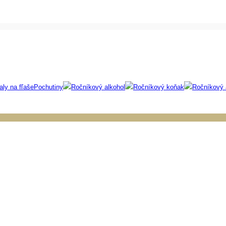
aly na fľaše
Pochutiny
Ročníkový alkohol
Ročníkový koňak
Ročníkový