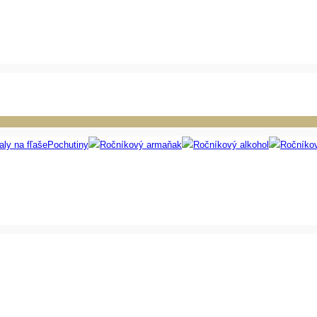
aly na fľaše
Pochutiny
Ročníkový armaňak
Ročníkový alkohol
Ročníko