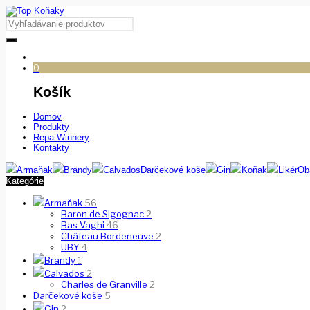
0
Košík
Domov
Produkty
Repa Winnery
Kontakty
Armaňak
Brandy
Calvados
Darčekové koše
Gin
Koňak
Likér
Ob
Kategórie
Armaňak
56
Baron de Sigognac
2
Bas Vaghi
46
Château Bordeneuve
2
UBY
4
Brandy
1
Calvados
2
Charles de Granville
2
Darčekové koše
5
Gin
2