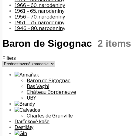
1966 – 60. narodeniny
1961 – 65. narodeniny
1956 – 70. narodeniny
1951 – 75. narodeniny
1946 – 80. narodeniny
Baron de Sigognac
2 items
Filters
Armaňak
Baron de Sigognac
Bas Vaghi
Château Bordeneuve
UBY
Brandy
Calvados
Charles de Granville
Darčekové koše
Destiláty
Gin