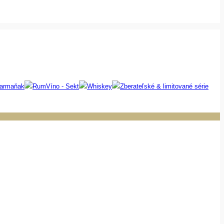
 armaňak
Rum
Víno - Sekt
Whiskey
Zberateľské & limitované série