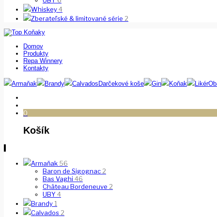
UBY
6
Whiskey
4
Zberateľské & limitované série
2
Domov
Produkty
Repa Winnery
Kontakty
Armaňak
Brandy
Calvados
Darčekové koše
Gin
Koňak
Likér
Ob
0
Košík
Armaňak
56
Baron de Sigognac
2
Bas Vaghi
46
Château Bordeneuve
2
UBY
4
Brandy
1
Calvados
2