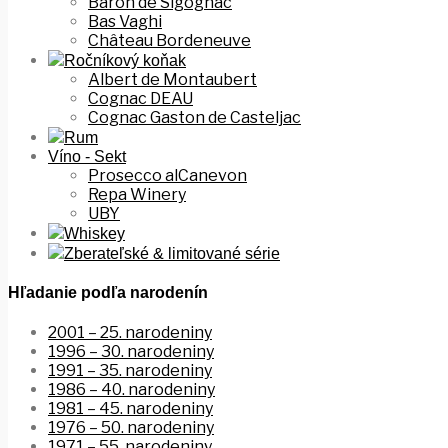
Baron de Sigognac
Bas Vaghi
Château Bordeneuve
Ročníkový koňak
Albert de Montaubert
Cognac DEAU
Cognac Gaston de Casteljac
Rum
Víno - Sekt
Prosecco alCanevon
Repa Winery
UBY
Whiskey
Zberateľské & limitované série
Hľadanie podľa narodenín
2001 – 25. narodeniny
1996 – 30. narodeniny
1991 – 35. narodeniny
1986 – 40. narodeniny
1981 – 45. narodeniny
1976 – 50. narodeniny
1971 – 55. narodeniny