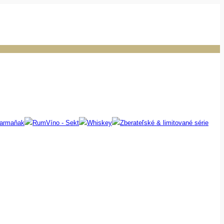
 armaňak
Rum
Víno - Sekt
Whiskey
Zberateľské & limitované série