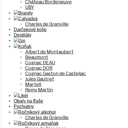
Château Bordeneuve
UBY
Brandy
Calvados
Charles de Granville
Darčekové koše
Destiláty
Gin
Koňak
Albert de Montaubert
Beaumont
Cognac DEAU
Cognac DOR
Cognac Gaston de Casteljac
Jules Gautret
Martell
Remy Martin
Likér
Obaly na fľaše
Pochutiny
Ročníkový alkohol
Charles de Granville
Ročníkový armaňak