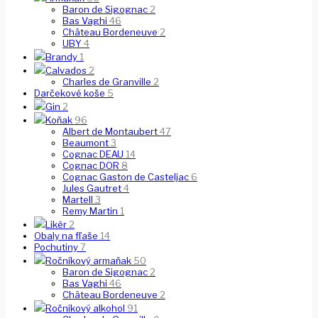
Baron de Sigognac
2
Bas Vaghi
46
Château Bordeneuve
2
UBY
4
Brandy
1
Calvados
2
Charles de Granville
2
Darčekové koše
5
Gin
2
Koňak
96
Albert de Montaubert
47
Beaumont
3
Cognac DEAU
14
Cognac DOR
8
Cognac Gaston de Casteljac
6
Jules Gautret
4
Martell
3
Remy Martin
1
Likér
2
Obaly na fľaše
14
Pochutiny
7
Ročníkový armaňak
50
Baron de Sigognac
2
Bas Vaghi
46
Château Bordeneuve
2
Ročníkový alkohol
91