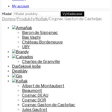
My account
Hľadať:
Vyhľadávanie
Domov
/
Produkty
/
Koňak
/
Cognac Gaston de Casteljac
Armaňak
Baron de Sigognac
Bas Vaghi
Château Bordeneuve
UBY
Brandy
Calvados
Charles de Granville
Darčekové koše
Destiláty
Gin
Koňak
Albert de Montaubert
Beaumont
Cognac DEAU
Cognac DOR
Cognac Gaston de Casteljac
Jules Gautret