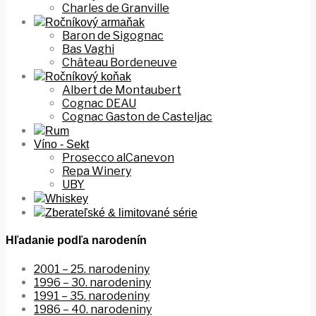
Charles de Granville
Ročníkový armaňak
Baron de Sigognac
Bas Vaghi
Château Bordeneuve
Ročníkový koňak
Albert de Montaubert
Cognac DEAU
Cognac Gaston de Casteljac
Rum
Víno - Sekt
Prosecco alCanevon
Repa Winery
UBY
Whiskey
Zberateľské & limitované série
Hľadanie podľa narodenín
2001 – 25. narodeniny
1996 – 30. narodeniny
1991 – 35. narodeniny
1986 – 40. narodeniny