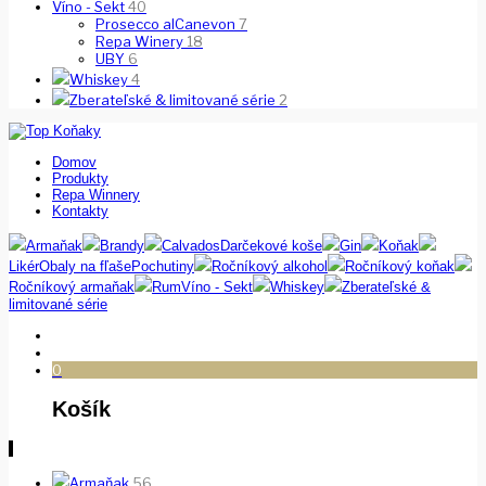
Víno - Sekt
40
Prosecco alCanevon
7
Repa Winery
18
UBY
6
Whiskey
4
Zberateľské & limitované série
2
Domov
Produkty
Repa Winnery
Kontakty
Armaňak
Brandy
Calvados
Darčekové koše
Gin
Koňak
Likér
Obaly na fľaše
Pochutiny
Ročníkový alkohol
Ročníkový koňak
Ročníkový armaňak
Rum
Víno - Sekt
Whiskey
Zberateľské &
limitované série
0
Košík
Armaňak
56