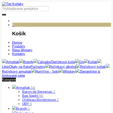
0
Košík
Domov
Produkty
Repa Winnery
Kontakty
Armaňak
Brandy
Calvados
Darčekové koše
Gin
Koňak
Likér
Obaly na fľaše
Pochutiny
Ročníkový alkohol
Ročníkový koňak
Ročníkový armaňak
Rum
Víno - Sekt
Whiskey
Zberateľské &
limitované série
Kategórie
Armaňak
56
Baron de Sigognac
2
Bas Vaghi
46
Château Bordeneuve
2
UBY
4
Brandy
1