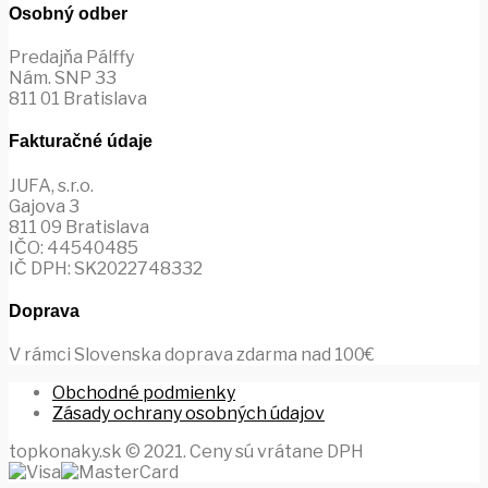
Osobný odber
Predajňa Pálffy
Nám. SNP 33
811 01 Bratislava
Fakturačné údaje
JUFA, s.r.o.
Gajova 3
811 09 Bratislava
IČO: 44540485
IČ DPH: SK2022748332
Doprava
V rámci Slovenska doprava zdarma nad 100€
Obchodné podmienky
Zásady ochrany osobných údajov
topkonaky.sk © 2021. Ceny sú vrátane DPH