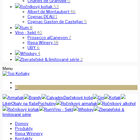
Charles de Granville
0
Ročníkový koňak
53
Albert de Montaubert
46
Cognac DEAU
1
Cognac Gaston de Casteljac
5
Rum
8
Víno - Sekt
40
Prosecco alCanevon
7
Repa Winery
18
UBY
6
Whiskey
4
Zberateľské & limitované série
2
Menu
0
Armaňak
Brandy
Calvados
Darčekové koše
Gin
Koňak
Likér
Obaly na fľaše
Pochutiny
Ročníkový armaňak
Ročníkový alkohol
Ročníkový koňak
Rum
Víno - Sekt
Whiskey
Zberateľské &
limitované série
Domov
Produkty
Repa Winnery
Kontakty