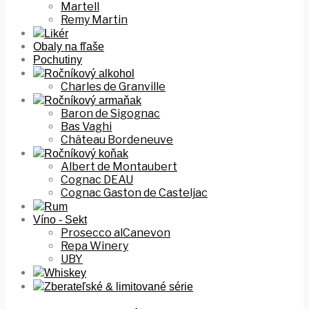
Martell
Remy Martin
Likér
Obaly na fľaše
Pochutiny
Ročníkový alkohol
Charles de Granville
Ročníkový armaňak
Baron de Sigognac
Bas Vaghi
Château Bordeneuve
Ročníkový koňak
Albert de Montaubert
Cognac DEAU
Cognac Gaston de Casteljac
Rum
Víno - Sekt
Prosecco alCanevon
Repa Winery
UBY
Whiskey
Zberateľské & limitované série