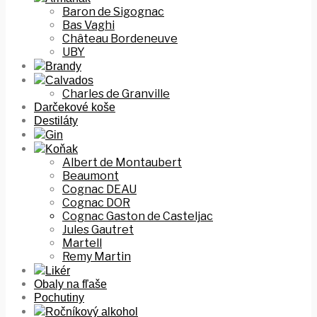
Baron de Sigognac
Bas Vaghi
Château Bordeneuve
UBY
Brandy
Calvados
Charles de Granville
Darčekové koše
Destiláty
Gin
Koňak
Albert de Montaubert
Beaumont
Cognac DEAU
Cognac DOR
Cognac Gaston de Casteljac
Jules Gautret
Martell
Remy Martin
Likér
Obaly na fľaše
Pochutiny
Ročníkový alkohol