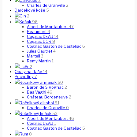
Calvados
2
Charles de Granville
2
Darčekové koše
5
Gin
2
Koňak
96
Albert de Montaubert
47
Beaumont
3
Cognac DEAU
14
Cognac DOR
8
Cognac Gaston de Casteljac
6
Jules Gautret
4
Martell
3
Remy Martin
1
Likér
2
Obaly na fľaše
14
Pochutiny
7
Ročníkový armaňak
50
Baron de Sigognac
2
Bas Vaghi
46
Château Bordeneuve
2
Ročníkový alkohol
91
Charles de Granville
0
Ročníkový koňak
53
Albert de Montaubert
46
Cognac DEAU
1
Cognac Gaston de Casteljac
5
Rum
8