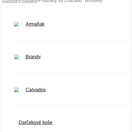
Domov
/
Produkty
/
Produkty so značkou “Whiskey”
Armaňak
Brandy
Calvados
Darčekové koše