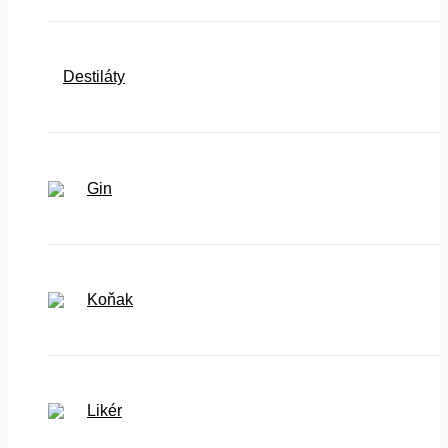
Destiláty
Gin
Koňak
Likér