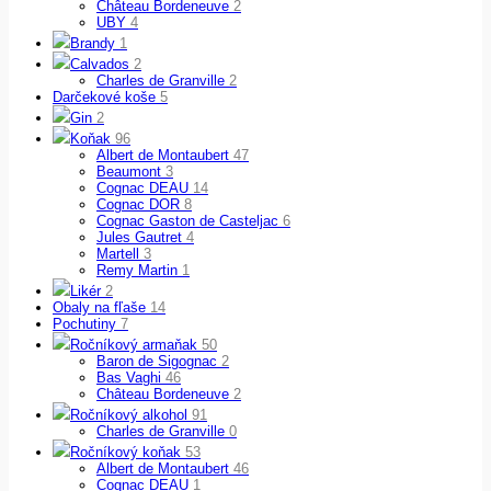
Château Bordeneuve
2
UBY
4
Brandy
1
Calvados
2
Charles de Granville
2
Darčekové koše
5
Gin
2
Koňak
96
Albert de Montaubert
47
Beaumont
3
Cognac DEAU
14
Cognac DOR
8
Cognac Gaston de Casteljac
6
Jules Gautret
4
Martell
3
Remy Martin
1
Likér
2
Obaly na fľaše
14
Pochutiny
7
Ročníkový armaňak
50
Baron de Sigognac
2
Bas Vaghi
46
Château Bordeneuve
2
Ročníkový alkohol
91
Charles de Granville
0
Ročníkový koňak
53
Albert de Montaubert
46
Cognac DEAU
1