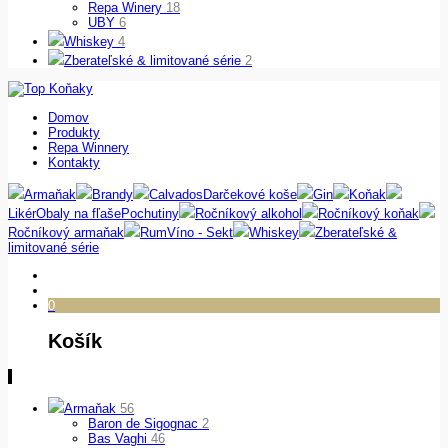
Repa Winery
18
UBY
6
Whiskey
4
Zberateľské & limitované série
2
Domov
Produkty
Repa Winnery
Kontakty
Armaňak
Brandy
Calvados
Darčekové koše
Gin
Koňak
Likér
Obaly na fľaše
Pochutiny
Ročníkový alkohol
Ročníkový koňak
Ročníkový armaňak
Rum
Víno - Sekt
Whiskey
Zberateľské &
limitované série
0
Košík
Armaňak
56
Baron de Sigognac
2
Bas Vaghi
46