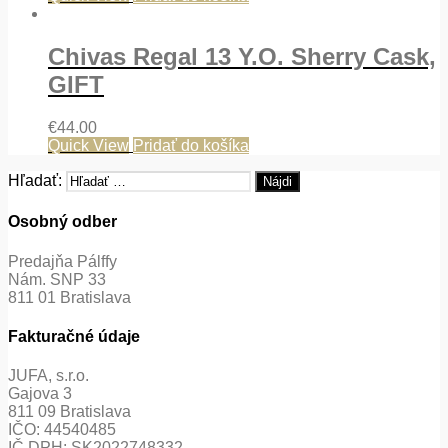
Chivas Regal 13 Y.O. Sherry Cask,
GIFT
€
44.00
Quick View
Pridať do košíka
Hľadať:
Osobný odber
Predajňa Pálffy
Nám. SNP 33
811 01 Bratislava
Fakturačné údaje
JUFA, s.r.o.
Gajova 3
811 09 Bratislava
IČO: 44540485
IČ DPH: SK2022748332