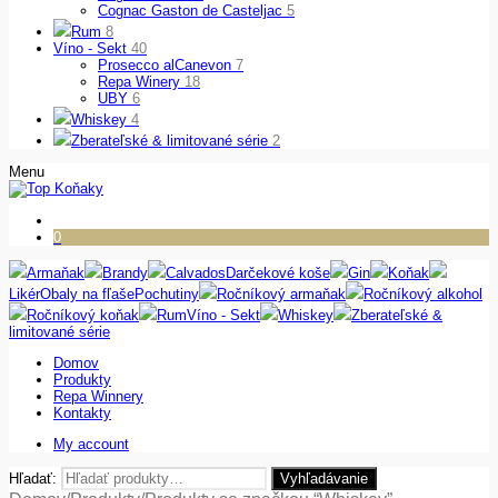
Cognac Gaston de Casteljac
5
Rum
8
Víno - Sekt
40
Prosecco alCanevon
7
Repa Winery
18
UBY
6
Whiskey
4
Zberateľské & limitované série
2
Menu
0
Armaňak
Brandy
Calvados
Darčekové koše
Gin
Koňak
Likér
Obaly na fľaše
Pochutiny
Ročníkový armaňak
Ročníkový alkohol
Ročníkový koňak
Rum
Víno - Sekt
Whiskey
Zberateľské &
limitované série
Domov
Produkty
Repa Winnery
Kontakty
My account
Hľadať:
Vyhľadávanie