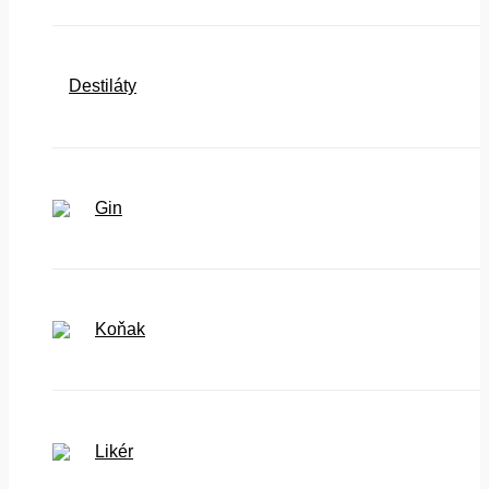
Destiláty
Gin
Koňak
Likér