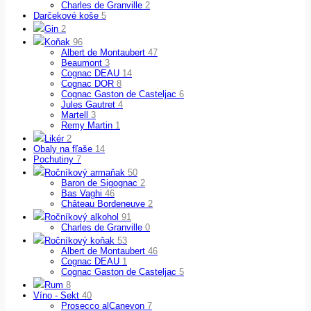
Charles de Granville
2
Darčekové koše
5
Gin
2
Koňak
96
Albert de Montaubert
47
Beaumont
3
Cognac DEAU
14
Cognac DOR
8
Cognac Gaston de Casteljac
6
Jules Gautret
4
Martell
3
Remy Martin
1
Likér
2
Obaly na fľaše
14
Pochutiny
7
Ročníkový armaňak
50
Baron de Sigognac
2
Bas Vaghi
46
Château Bordeneuve
2
Ročníkový alkohol
91
Charles de Granville
0
Ročníkový koňak
53
Albert de Montaubert
46
Cognac DEAU
1
Cognac Gaston de Casteljac
5
Rum
8
Víno - Sekt
40
Prosecco alCanevon
7