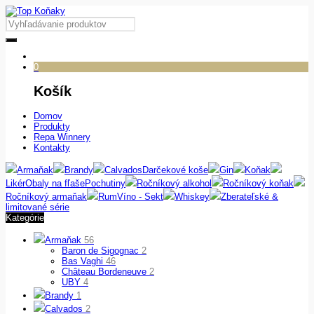
0
Košík
Domov
Produkty
Repa Winnery
Kontakty
Armaňak
Brandy
Calvados
Darčekové koše
Gin
Koňak
Likér
Obaly na fľaše
Pochutiny
Ročníkový alkohol
Ročníkový koňak
Ročníkový armaňak
Rum
Víno - Sekt
Whiskey
Zberateľské &
limitované série
Kategórie
Armaňak
56
Baron de Sigognac
2
Bas Vaghi
46
Château Bordeneuve
2
UBY
4
Brandy
1
Calvados
2