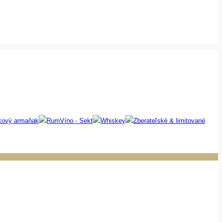
kový armaňak
Rum
Víno - Sekt
Whiskey
Zberateľské & limitované