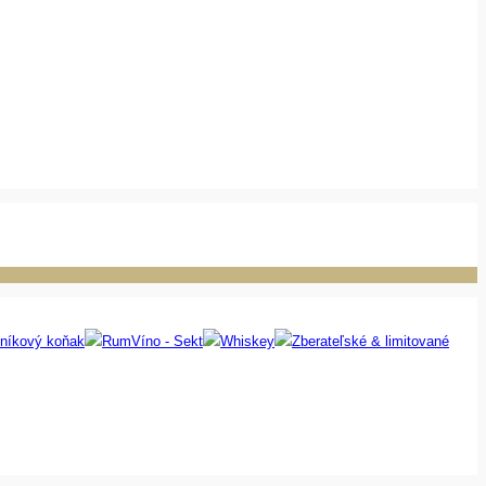
níkový koňak
Rum
Víno - Sekt
Whiskey
Zberateľské & limitované