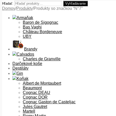
Hľadať:
Vyhľadávanie
Domov
/
Produkty
/
Produkty so značkou “N°7”
Armaňak
Baron de Sigognac
Bas Vaghi
Château Bordeneuve
UBY
Brandy
Calvados
Charles de Granville
Darčekové koše
Destiláty
Gin
Koňak
Albert de Montaubert
Beaumont
Cognac DEAU
Cognac DOR
Cognac Gaston de Casteljac
Jules Gautret
Martell
Remy Martin