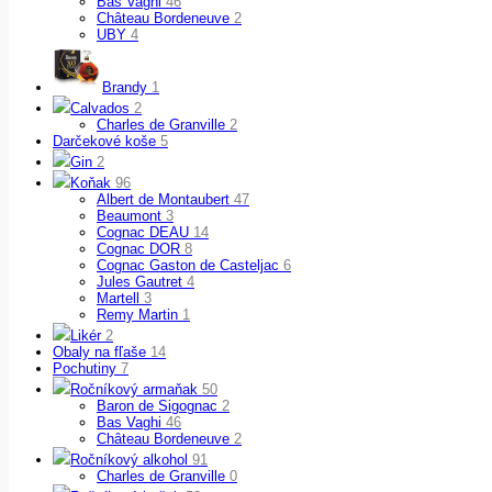
Bas Vaghi
46
Château Bordeneuve
2
UBY
4
Brandy
1
Calvados
2
Charles de Granville
2
Darčekové koše
5
Gin
2
Koňak
96
Albert de Montaubert
47
Beaumont
3
Cognac DEAU
14
Cognac DOR
8
Cognac Gaston de Casteljac
6
Jules Gautret
4
Martell
3
Remy Martin
1
Likér
2
Obaly na fľaše
14
Pochutiny
7
Ročníkový armaňak
50
Baron de Sigognac
2
Bas Vaghi
46
Château Bordeneuve
2
Ročníkový alkohol
91
Charles de Granville
0