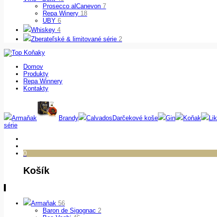
Prosecco alCanevon
7
Repa Winery
18
UBY
6
Whiskey
4
Zberateľské & limitované série
2
Domov
Produkty
Repa Winnery
Kontakty
Armaňak
Brandy
Calvados
Darčekové koše
Gin
Koňak
Lik
série
0
Košík
Armaňak
56
Baron de Sigognac
2