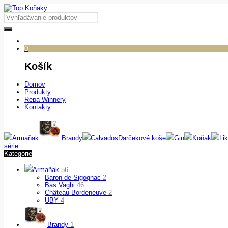
0
Košík
Domov
Produkty
Repa Winnery
Kontakty
Armaňak
Brandy
Calvados
Darčekové koše
Gin
Koňak
Lik
série
Kategórie
Armaňak
56
Baron de Sigognac
2
Bas Vaghi
46
Château Bordeneuve
2
UBY
4
Brandy
1