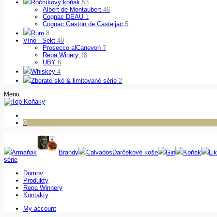
Ročníkový koňak
53
Albert de Montaubert
46
Cognac DEAU
1
Cognac Gaston de Casteljac
5
Rum
8
Víno - Sekt
40
Prosecco alCanevon
7
Repa Winery
18
UBY
6
Whiskey
4
Zberateľské & limitované série
2
Menu
0
Armaňak
Brandy
Calvados
Darčekové koše
Gin
Koňak
Lik
série
Domov
Produkty
Repa Winnery
Kontakty
My account