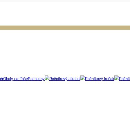
ér
Obaly na fľaše
Pochutiny
Ročníkový alkohol
Ročníkový koňak
Roční