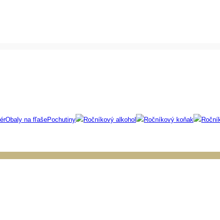
ér
Obaly na fľaše
Pochutiny
Ročníkový alkohol
Ročníkový koňak
Roční