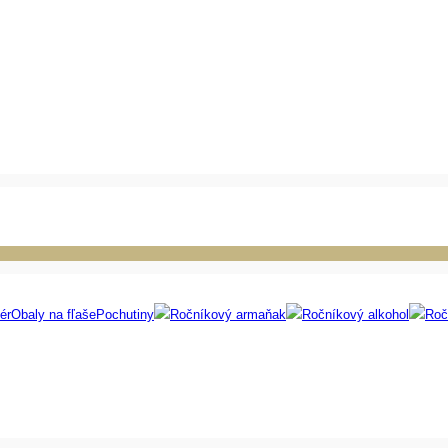
ér
Obaly na fľaše
Pochutiny
Ročníkový armaňak
Ročníkový alkohol
Roč