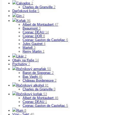
Calvados
2
Charles de Granville
2
Darčekové koše
5
Gin
2
Koňak
96
Albert de Montaubert
47
Beaumont
3
Cognac DEAU
14
Cognac DOR
8
Cognac Gaston de Casteljac
6
Jules Gautret
4
Martell
3
Remy Martin
1
Likér
2
Obaly na fľaše
14
Pochutiny
7
Ročníkový armaňak
50
Baron de Sigognac
2
Bas Vaghi
46
Château Bordeneuve
2
Ročníkový alkohol
91
Charles de Granville
0
Ročníkový koňak
53
Albert de Montaubert
46
Cognac DEAU
1
Cognac Gaston de Casteljac
5
Rum
8
Víno - Sekt
40