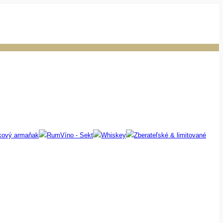
kový armaňak
Rum
Víno - Sekt
Whiskey
Zberateľské & limitované