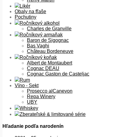
Likér
Obaly na fľaše
Pochutiny
Ročníkový alkohol
Charles de Granville
Ročníkový armaňak
Baron de Sigognac
Bas Vaghi
Château Bordeneuve
Ročníkový koňak
Albert de Montaubert
Cognac DEAU
Cognac Gaston de Casteljac
Rum
Víno - Sekt
Prosecco alCanevon
Repa Winery
UBY
Whiskey
Zberateľské & limitované série
Hľadanie podľa narodenín