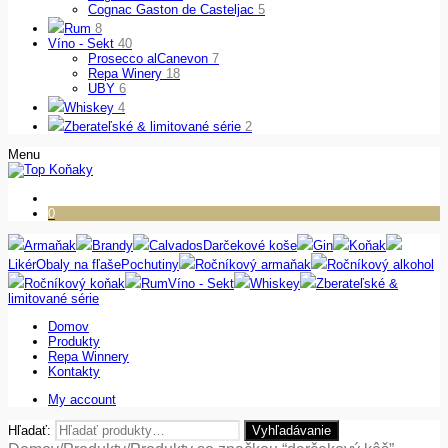
Cognac Gaston de Casteljac
5
Rum
8
Víno - Sekt
40
Prosecco alCanevon
7
Repa Winery
18
UBY
6
Whiskey
4
Zberateľské & limitované série
2
Menu
0
Armaňak
Brandy
Calvados
Darčekové koše
Gin
Koňak
Likér
Obaly na fľaše
Pochutiny
Ročníkový armaňak
Ročníkový alkohol
Ročníkový koňak
Rum
Víno - Sekt
Whiskey
Zberateľské &
limitované série
Domov
Produkty
Repa Winnery
Kontakty
My account
Hľadať:
Vyhľadávanie