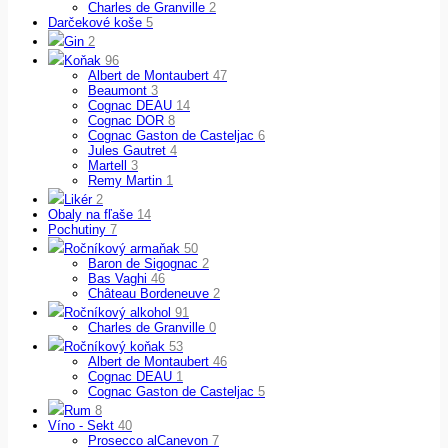
Charles de Granville
2
Darčekové koše
5
Gin
2
Koňak
96
Albert de Montaubert
47
Beaumont
3
Cognac DEAU
14
Cognac DOR
8
Cognac Gaston de Casteljac
6
Jules Gautret
4
Martell
3
Remy Martin
1
Likér
2
Obaly na fľaše
14
Pochutiny
7
Ročníkový armaňak
50
Baron de Sigognac
2
Bas Vaghi
46
Château Bordeneuve
2
Ročníkový alkohol
91
Charles de Granville
0
Ročníkový koňak
53
Albert de Montaubert
46
Cognac DEAU
1
Cognac Gaston de Casteljac
5
Rum
8
Víno - Sekt
40
Prosecco alCanevon
7