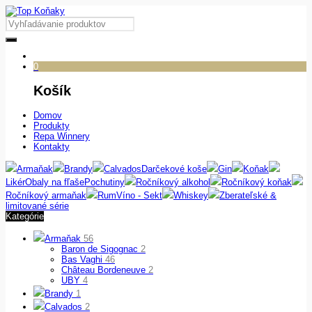
0
Košík
Domov
Produkty
Repa Winnery
Kontakty
Armaňak
Brandy
Calvados
Darčekové koše
Gin
Koňak
Likér
Obaly na fľaše
Pochutiny
Ročníkový alkohol
Ročníkový koňak
Ročníkový armaňak
Rum
Víno - Sekt
Whiskey
Zberateľské &
limitované série
Kategórie
Armaňak
56
Baron de Sigognac
2
Bas Vaghi
46
Château Bordeneuve
2
UBY
4
Brandy
1
Calvados
2