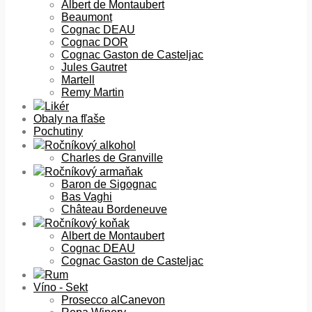
Albert de Montaubert
Beaumont
Cognac DEAU
Cognac DOR
Cognac Gaston de Casteljac
Jules Gautret
Martell
Remy Martin
Likér
Obaly na fľaše
Pochutiny
Ročníkový alkohol
Charles de Granville
Ročníkový armaňak
Baron de Sigognac
Bas Vaghi
Château Bordeneuve
Ročníkový koňak
Albert de Montaubert
Cognac DEAU
Cognac Gaston de Casteljac
Rum
Víno - Sekt
Prosecco alCanevon