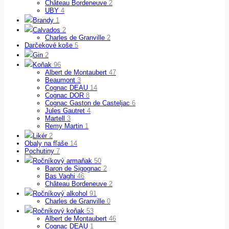
Château Bordeneuve
2
UBY
4
Brandy
1
Calvados
2
Charles de Granville
2
Darčekové koše
5
Gin
2
Koňak
96
Albert de Montaubert
47
Beaumont
3
Cognac DEAU
14
Cognac DOR
8
Cognac Gaston de Casteljac
6
Jules Gautret
4
Martell
3
Remy Martin
1
Likér
2
Obaly na fľaše
14
Pochutiny
7
Ročníkový armaňak
50
Baron de Sigognac
2
Bas Vaghi
46
Château Bordeneuve
2
Ročníkový alkohol
91
Charles de Granville
0
Ročníkový koňak
53
Albert de Montaubert
46
Cognac DEAU
1