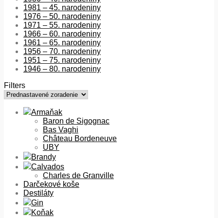
1981 – 45. narodeniny
1976 – 50. narodeniny
1971 – 55. narodeniny
1966 – 60. narodeniny
1961 – 65. narodeniny
1956 – 70. narodeniny
1951 – 75. narodeniny
1946 – 80. narodeniny
Filters
Armaňak
Baron de Sigognac
Bas Vaghi
Château Bordeneuve
UBY
Brandy
Calvados
Charles de Granville
Darčekové koše
Destiláty
Gin
Koňak