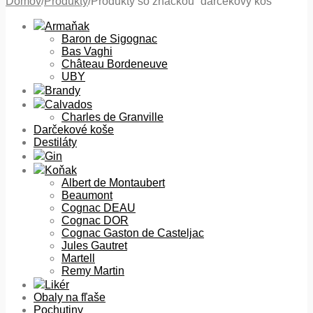
Domov
/
Produkty
/
Produkty so značkou “darčekový kôš”
Armaňak
Baron de Sigognac
Bas Vaghi
Château Bordeneuve
UBY
Brandy
Calvados
Charles de Granville
Darčekové koše
Destiláty
Gin
Koňak
Albert de Montaubert
Beaumont
Cognac DEAU
Cognac DOR
Cognac Gaston de Casteljac
Jules Gautret
Martell
Remy Martin
Likér
Obaly na fľaše
Pochutiny