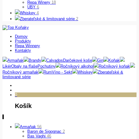
Repa Winery
18
UBY
6
Whiskey
4
Zberateľské & limitované série
2
Domov
Produkty
Repa Winnery
Kontakty
Armaňak
Brandy
Calvados
Darčekové koše
Gin
Koňak
Likér
Obaly na fľaše
Pochutiny
Ročníkový alkohol
Ročníkový koňak
Ročníkový armaňak
Rum
Víno - Sekt
Whiskey
Zberateľské &
limitované série
0
Košík
Armaňak
56
Baron de Sigognac
2
Bas Vaghi
46