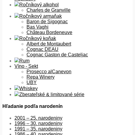
Ročníkový alkohol
Charles de Granville
Ročníkový armaňak
Baron de Sigognac
Bas Vaghi
Château Bordeneuve
Ročníkový koňak
Albert de Montaubert
Cognac DEAU
Cognac Gaston de Casteljac
Rum
Víno - Sekt
Prosecco alCanevon
Repa Winery
UBY
Whiskey
Zberateľské & limitované série
Hľadanie podľa narodenín
2001 – 25. narodeniny
1996 – 30. narodeniny
1991 – 35. narodeniny
1986 – 40. narodeniny