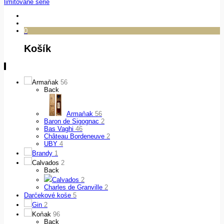
limitované série
0
Košík
Armaňak
56
Back
Armaňak
56
Baron de Sigognac
2
Bas Vaghi
46
Château Bordeneuve
2
UBY
4
Brandy
1
Calvados
2
Back
Calvados
2
Charles de Granville
2
Darčekové koše
5
Gin
2
Koňak
96
Back