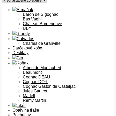
Armaňak
Baron de Sigognac
Bas Vaghi
Château Bordeneuve
UBY
Brandy
Calvados
Charles de Granville
Darčekové koše
Destiláty
Gin
Koňak
Albert de Montaubert
Beaumont
Cognac DEAU
Cognac DOR
Cognac Gaston de Casteljac
Jules Gautret
Martell
Remy Martin
Likér
Obaly na fľaše
Pochutiny