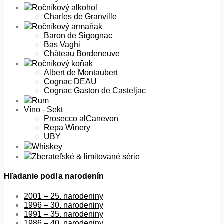
Ročníkový alkohol
Charles de Granville
Ročníkový armaňak
Baron de Sigognac
Bas Vaghi
Château Bordeneuve
Ročníkový koňak
Albert de Montaubert
Cognac DEAU
Cognac Gaston de Casteljac
Rum
Víno - Sekt
Prosecco alCanevon
Repa Winery
UBY
Whiskey
Zberateľské & limitované série
Hľadanie podľa narodenín
2001 – 25. narodeniny
1996 – 30. narodeniny
1991 – 35. narodeniny
1986 – 40. narodeniny