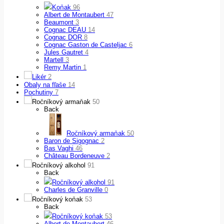
Koňak
96
Albert de Montaubert
47
Beaumont
3
Cognac DEAU
14
Cognac DOR
8
Cognac Gaston de Casteljac
6
Jules Gautret
4
Martell
3
Remy Martin
1
Likér
2
Obaly na fľaše
14
Pochutiny
7
Ročníkový armaňak
50
Back
Ročníkový armaňak
50
Baron de Sigognac
2
Bas Vaghi
46
Château Bordeneuve
2
Ročníkový alkohol
91
Back
Ročníkový alkohol
91
Charles de Granville
0
Ročníkový koňak
53
Back
Ročníkový koňak
53
Albert de Montaubert
46