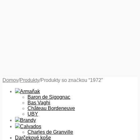
Domov
/
Produkty
/
Produkty so značkou “1972”
Armaňak
Baron de Sigognac
Bas Vaghi
Château Bordeneuve
UBY
Brandy
Calvados
Charles de Granville
Darčekové koše