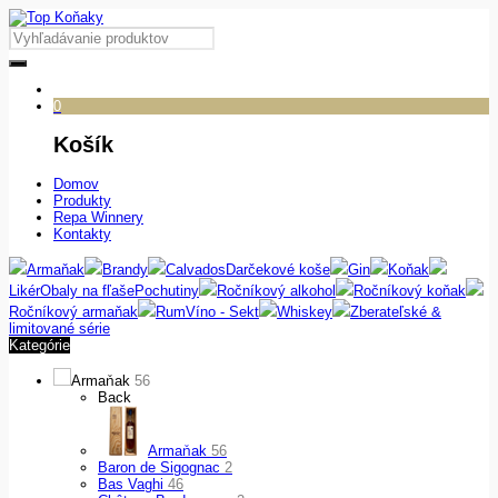
0
Košík
Domov
Produkty
Repa Winnery
Kontakty
Armaňak
Brandy
Calvados
Darčekové koše
Gin
Koňak
Likér
Obaly na fľaše
Pochutiny
Ročníkový alkohol
Ročníkový koňak
Ročníkový armaňak
Rum
Víno - Sekt
Whiskey
Zberateľské &
limitované série
Kategórie
Armaňak
56
Back
Armaňak
56
Baron de Sigognac
2
Bas Vaghi
46