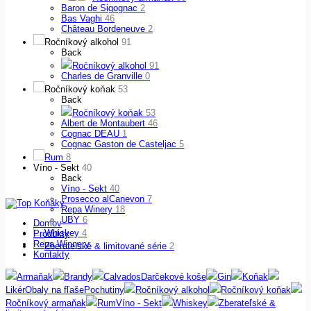
Baron de Sigognac
2
Bas Vaghi
46
Château Bordeneuve
2
Ročníkový alkohol
91
Back
Ročníkový alkohol
91
Charles de Granville
0
Ročníkový koňak
53
Back
Ročníkový koňak
53
Albert de Montaubert
46
Cognac DEAU
1
Cognac Gaston de Casteljac
5
Rum
8
Víno - Sekt
40
Back
Víno - Sekt
40
Prosecco alCanevon
7
Repa Winery
18
UBY
6
Domov
Whiskey
4
Produkty
Repa Winnery
Zberateľské & limitované série
2
Kontakty
Armaňak
Brandy
Calvados
Darčekové koše
Gin
Koňak
Likér
Obaly na fľaše
Pochutiny
Ročníkový alkohol
Ročníkový koňak
Ročníkový armaňak
Rum
Víno - Sekt
Whiskey
Zberateľské &