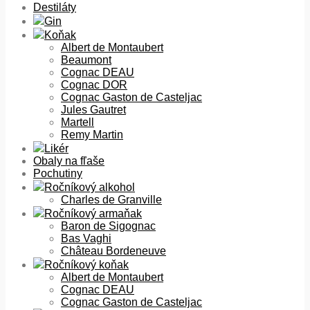
Destiláty
Gin
Koňak
Albert de Montaubert
Beaumont
Cognac DEAU
Cognac DOR
Cognac Gaston de Casteljac
Jules Gautret
Martell
Remy Martin
Likér
Obaly na fľaše
Pochutiny
Ročníkový alkohol
Charles de Granville
Ročníkový armaňak
Baron de Sigognac
Bas Vaghi
Château Bordeneuve
Ročníkový koňak
Albert de Montaubert
Cognac DEAU
Cognac Gaston de Casteljac