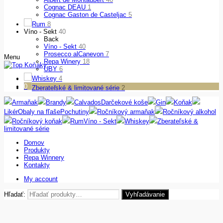
Cognac DEAU
1
Cognac Gaston de Casteljac
5
Rum
8
Víno - Sekt
40
Back
Víno - Sekt
40
Prosecco alCanevon
7
Menu
Repa Winery
18
UBY
6
Whiskey
4
0
Zberateľské & limitované série
2
Armaňak
Brandy
Calvados
Darčekové koše
Gin
Koňak
Likér
Obaly na fľaše
Pochutiny
Ročníkový armaňak
Ročníkový alkohol
Ročníkový koňak
Rum
Víno - Sekt
Whiskey
Zberateľské &
limitované série
Domov
Produkty
Repa Winnery
Kontakty
My account
Hľadať:
Vyhľadávanie