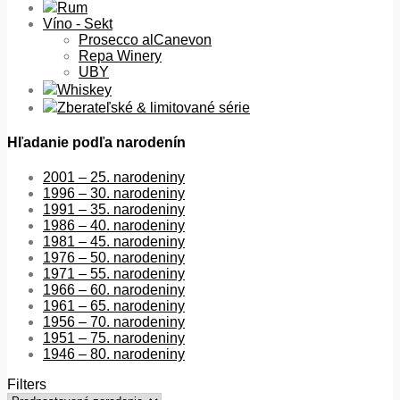
Rum
Víno - Sekt
Prosecco alCanevon
Repa Winery
UBY
Whiskey
Zberateľské & limitované série
Hľadanie podľa narodenín
2001 – 25. narodeniny
1996 – 30. narodeniny
1991 – 35. narodeniny
1986 – 40. narodeniny
1981 – 45. narodeniny
1976 – 50. narodeniny
1971 – 55. narodeniny
1966 – 60. narodeniny
1961 – 65. narodeniny
1956 – 70. narodeniny
1951 – 75. narodeniny
1946 – 80. narodeniny
Filters