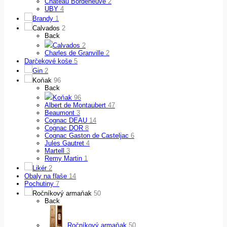
Château Bordeneuve
2
UBY
4
Brandy
1
Calvados
2
Back
Calvados
2
Charles de Granville
2
Darčekové koše
5
Gin
2
Koňak
96
Back
Koňak
96
Albert de Montaubert
47
Beaumont
3
Cognac DEAU
14
Cognac DOR
8
Cognac Gaston de Casteljac
6
Jules Gautret
4
Martell
3
Remy Martin
1
Likér
2
Obaly na fľaše
14
Pochutiny
7
Ročníkový armaňak
50
Back
Ročníkový armaňak
50