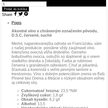
Pridať do košíka
Share
Popis
Akostné víno s chráneným označením pôvodu,
D.S.C, červené, suché
Merlot, najpestovanejšia odroda vo Francúzsku, vám
z našej produkcie ponúkne vždy zaujímavé víno.
Intenzívna ovocná vôňa drobného čierneho
bobuľového ovocia, ostružín sú doplnené aj o vnem
sladkého drievka a čokolády. Farba je rubínovo
červená s granátovým odleskom. Chuť je pikantná,
šťavnatá a korenistá s veľmi pevnými tanínmi a
trieslovinou. Víno s dobrým potenciálom zrenia vo fľaši.
Plnené bez čírenia a filtrácie s nízkym obsahom voľnej
aj celkovej síry.
Cukornatosť hrozna:
23,5 ºNM
Zvyškový cukor:
1,8 g/l
Obsah kyselín:
6,2 g/l
Alkohol:
13,5