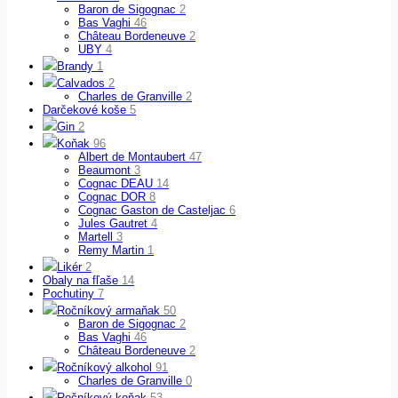
Baron de Sigognac
2
Bas Vaghi
46
Château Bordeneuve
2
UBY
4
Brandy
1
Calvados
2
Charles de Granville
2
Darčekové koše
5
Gin
2
Koňak
96
Albert de Montaubert
47
Beaumont
3
Cognac DEAU
14
Cognac DOR
8
Cognac Gaston de Casteljac
6
Jules Gautret
4
Martell
3
Remy Martin
1
Likér
2
Obaly na fľaše
14
Pochutiny
7
Ročníkový armaňak
50
Baron de Sigognac
2
Bas Vaghi
46
Château Bordeneuve
2
Ročníkový alkohol
91
Charles de Granville
0
Ročníkový koňak
53