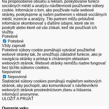
Na prispôsobenie obsahu a reklám, poskytovanie funkcií
sociálnych médií a analýzu návštevnosti používame súbory
cookie. Informácie o tom, ako používate naše webové
stránky, poskytujeme aj našim partnerom v oblasti sociálnych
médií, inzercie a analýzy. Títo partneri môžu príslušné
informácie skombinovať s ďalšími údajmi, ktoré ste im
poskytli alebo ktoré od vás získali, keď ste používali ich
služby.
Potrebné
Potrebné
Vždy zapnuté
Potrebné súbory cookie pomáhajú vytvárať použiteľné
webové stránky tak, že umožňujú základné funkcie, ako je
navigácia stránky a prístup k chráneným oblastiam
webových stránok. Webové stránky nemôžu riadne fungovať
bez týchto súborov cookies.
Nepovinné
Nepovinné
Štatistické súbory cookies pomáhajú majiteľom webových
stránok, aby pochopili, ako komunikovať s návštevníkmi
webových stránok prostredníctvom zberu a hlásenia
informácií anonymne.
ULOŽIŤ A PRIJAŤ
Overenie veku