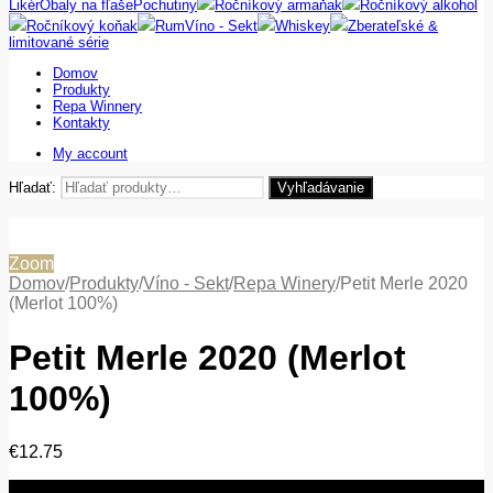
Likér
Obaly na fľaše
Pochutiny
Ročníkový armaňak
Ročníkový alkohol
Ročníkový koňak
Rum
Víno - Sekt
Whiskey
Zberateľské &
limitované série
Domov
Produkty
Repa Winnery
Kontakty
My account
Hľadať:
Vyhľadávanie
Zoom
Domov
/
Produkty
/
Víno - Sekt
/
Repa Winery
/
Petit Merle 2020
(Merlot 100%)
Petit Merle 2020 (Merlot
100%)
€
12.75
množstvo Petit Merle 2020 (Merlot 100%)