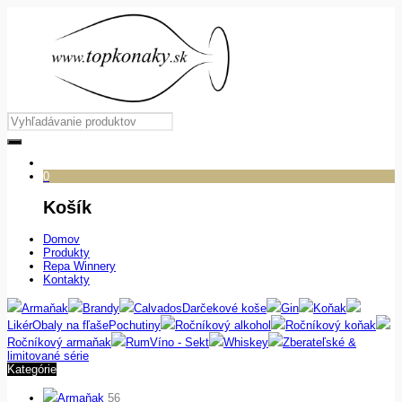
0
Košík
Domov
Produkty
Repa Winnery
Kontakty
Armaňak
Brandy
Calvados
Darčekové koše
Gin
Koňak
Likér
Obaly na fľaše
Pochutiny
Ročníkový alkohol
Ročníkový koňak
Ročníkový armaňak
Rum
Víno - Sekt
Whiskey
Zberateľské &
limitované série
Kategórie
Armaňak
56