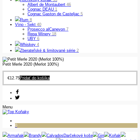
Albert de Montaubert
46
Cognac DEAU
1
Cognac Gaston de Casteljac
5
Rum
8
Víno - Sekt
40
Prosecco alCanevon
7
Repa Winery
18
UBY
6
Whiskey
4
Zberateľské & limitované série
2
Petit Merle 2020 (Merlot 100%)
€
12.75
Pridať do košíka
Menu
0
Armaňak
Brandy
Calvados
Darčekové koše
Gin
Koňak