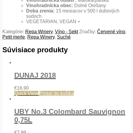
Vinohradnícka oblasť:
Malokarpatská
Vinohradnícka obec:
Dolné Orešany
Doba zrenia:
15 mesiacov v 500 l dubových
sudoch
VEGETARIAN, VEGAN +
Kategórie:
Repa Winery
,
Víno - Sekt
Značky:
Červené víno
,
Petit merle
,
Repa Winery
,
Suché
Súvisiace produkty
DUNAJ 2018
€
16.90
Quick View
Pridať do košíka
UBY No.3 Colombard Sauvignon
0,75L
€
7.99