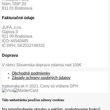
Nám. SNP 33
811 01 Bratislava
Fakturačné údaje
JUFA, s.r.o.
Gajova 3
811 09 Bratislava
IČO: 44540485
IČ DPH: SK2022748332
Doprava
V rámci Slovenska doprava zdarma nad 100€
Obchodné podmienky
Zásady ochrany osobných údajov
topkonaky.sk © 2021. Ceny sú vrátane DPH
Táto webstránka používa súbory cookies
Na prispôsobenie obsahu a reklám, poskytovanie funkcií