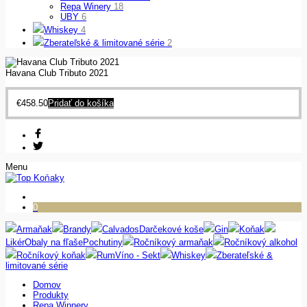
Repa Winery
18
UBY
6
Whiskey
4
Zberateľské & limitované série
2
Havana Club Tributo 2021
€
458.50
Pridať do košíka
Menu
0
Armaňak
Brandy
Calvados
Darčekové koše
Gin
Koňak
Likér
Obaly na fľaše
Pochutiny
Ročníkový armaňak
Ročníkový alkohol
Ročníkový koňak
Rum
Víno - Sekt
Whiskey
Zberateľské &
limitované série
Domov
Produkty
Repa Winnery