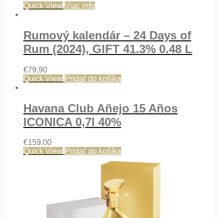
Quick View
Viac info
Rumový kalendár – 24 Days of
Rum (2024), GIFT 41.3% 0.48 L
€
79.90
Quick View
Pridať do košíka
Havana Club Añejo 15 Años
ICONICA 0,7l 40%
€
159.00
Quick View
Pridať do košíka