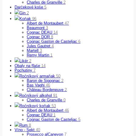
Charles de Granville
2
Darčekové koše
5
Gin
2
Koňak
96
Albert de Montaubert
47
Beaumont
3
Cognac DEAU
14
Cognac DOR
8
Cognac Gaston de Casteljac
6
Jules Gautret
4
Martell
3
Remy Martin
1
Likér
2
Obaly na fľaše
14
Pochutiny
7
Ročníkový armaňak
50
Baron de Sigognac
2
Bas Vaghi
46
Château Bordeneuve
2
Ročníkový alkohol
91
Charles de Granville
0
Ročníkový koňak
53
Albert de Montaubert
46
Cognac DEAU
1
Cognac Gaston de Casteljac
5
Rum
8
Víno - Sekt
40
Prosecco alCanevon
7