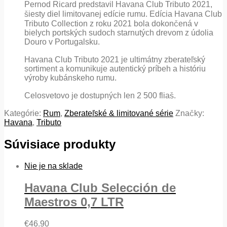
Pernod Ricard predstavil Havana Club Tributo 2021,
šiesty diel limitovanej edície rumu. Edícia Havana Club
Tributo Collection z roku 2021 bola dokončená v
bielych portských sudoch starnutých drevom z údolia
Douro v Portugalsku.
Havana Club Tributo 2021 je ultimátny zberateľský
sortiment a komunikuje autentický príbeh a históriu
výroby kubánskeho rumu.
Celosvetovo je dostupných len 2 500 fliaš.
Kategórie:
Rum
,
Zberateľské & limitované série
Značky:
Havana
,
Tributo
Súvisiace produkty
Nie je na sklade
Havana Club Selección de
Maestros 0,7 LTR
€
46.90