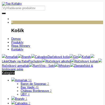
0
Košík
Domov
Produkty
Repa Winnery
Kontakty
Armaňak
Brandy
Calvados
Darčekové koše
Gin
Koňak
Likér
Obaly na fľaše
Pochutiny
Ročníkový alkohol
Ročníkový koňak
Ročníkový armaňak
Rum
Víno - Sekt
Whiskey
Zberateľské &
limitované série
Kategórie
Armaňak
56
Baron de Sigognac
2
Bas Vaghi
46
Château Bordeneuve
2
UBY
4
Brandy
1
Calvados
2