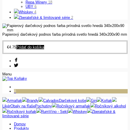
Repa Winery
18
UBY
6
Whiskey
4
Zberateľské & limitované série
2
Papierový darčekový podnos farba prírodná svetlo hnedá 340x200x90 mm
€
4.75
Pridať do košíka
Menu
0
Armaňak
Brandy
Calvados
Darčekové koše
Gin
Koňak
Likér
Obaly na fľaše
Pochutiny
Ročníkový armaňak
Ročníkový alkohol
Ročníkový koňak
Rum
Víno - Sekt
Whiskey
Zberateľské &
limitované série
Domov
Produkty