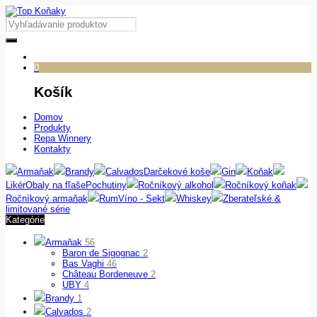
0
Košík
Domov
Produkty
Repa Winnery
Kontakty
Armaňak
Brandy
Calvados
Darčekové koše
Gin
Koňak
Likér
Obaly na fľaše
Pochutiny
Ročníkový alkohol
Ročníkový koňak
Ročníkový armaňak
Rum
Víno - Sekt
Whiskey
Zberateľské &
limitované série
Kategórie
Armaňak
56
Baron de Sigognac
2
Bas Vaghi
46
Château Bordeneuve
2
UBY
4
Brandy
1
Calvados
2