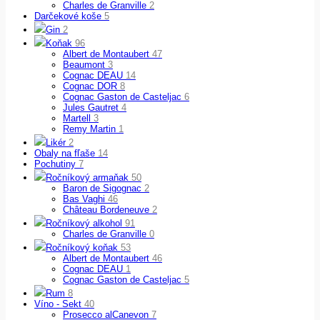
Charles de Granville
2
Darčekové koše
5
Gin
2
Koňak
96
Albert de Montaubert
47
Beaumont
3
Cognac DEAU
14
Cognac DOR
8
Cognac Gaston de Casteljac
6
Jules Gautret
4
Martell
3
Remy Martin
1
Likér
2
Obaly na fľaše
14
Pochutiny
7
Ročníkový armaňak
50
Baron de Sigognac
2
Bas Vaghi
46
Château Bordeneuve
2
Ročníkový alkohol
91
Charles de Granville
0
Ročníkový koňak
53
Albert de Montaubert
46
Cognac DEAU
1
Cognac Gaston de Casteljac
5
Rum
8
Víno - Sekt
40
Prosecco alCanevon
7