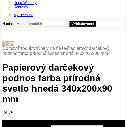
Repa Winnery
Kontakty
My account
Hľadať:
Vyhľadávanie
Zoom
Domov
/
Produkty
/
Obaly na fľaše
/
Papierový darčekový
podnos farba prírodná svetlo hnedá 340x200x90 mm
Papierový darčekový
podnos farba prírodná
svetlo hnedá 340x200x90
mm
€
4.75
množstvo Papierový darčekový podnos farba prírodná svetlo