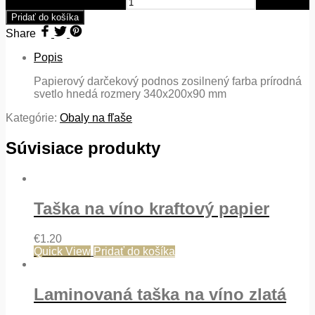
hnedá 340x200x90 mm
Pridať do košíka
Share
Popis
Papierový darčekový podnos zosilnený farba prírodná
svetlo hnedá rozmery 340x200x90 mm
Kategórie:
Obaly na fľaše
Súvisiace produkty
Taška na víno kraftový papier
€
1.20
Quick View
Pridať do košíka
Laminovaná taška na víno zlatá