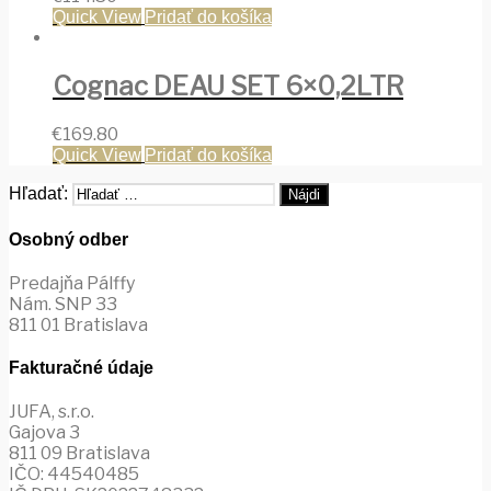
Quick View
Pridať do košíka
Cognac DEAU SET 6×0,2LTR
€
169.80
Quick View
Pridať do košíka
Hľadať:
Osobný odber
Predajňa Pálffy
Nám. SNP 33
811 01 Bratislava
Fakturačné údaje
JUFA, s.r.o.
Gajova 3
811 09 Bratislava
IČO: 44540485