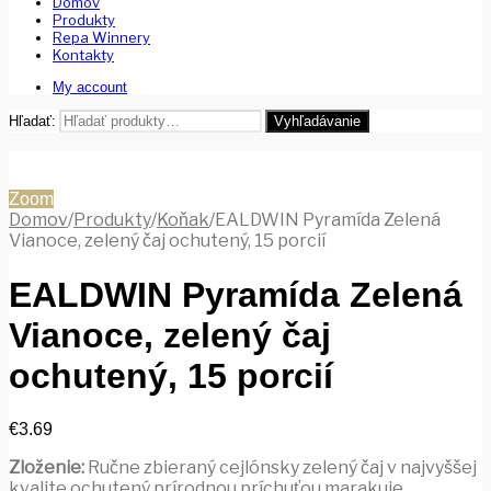
Domov
Produkty
Repa Winnery
Kontakty
My account
Hľadať:
Vyhľadávanie
Zoom
Domov
/
Produkty
/
Koňak
/
EALDWIN Pyramída Zelená
Vianoce, zelený čaj ochutený, 15 porcií
EALDWIN Pyramída Zelená
Vianoce, zelený čaj
ochutený, 15 porcií
€
3.69
Zloženie:
Ručne zbieraný cejlónsky zelený čaj v najvyššej
kvalite ochutený prírodnou príchuťou marakuje.