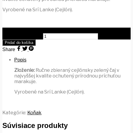
Vyrobené na Srí Lanke (Cejlón).
množstvo EALDWIN Pyramída Zelená Vianoce, zelený čaj
ochutený, 15 porcií
Pridať do košíka
Share
Popis
Zloženie:
Ručne zbieraný cejlónsky zelený čaj v
najvyššej kvalite ochutený prírodnou príchuťou
marakuje.
Vyrobené na Srí Lanke (Cejlón).
Kategórie:
Koňak
Súvisiace produkty