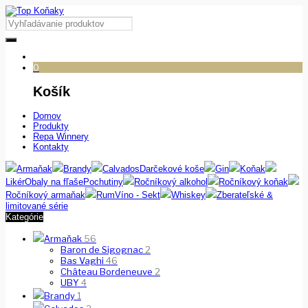
0
Košík
Domov
Produkty
Repa Winnery
Kontakty
Armaňak
Brandy
Calvados
Darčekové koše
Gin
Koňak
Likér
Obaly na fľaše
Pochutiny
Ročníkový alkohol
Ročníkový koňak
Ročníkový armaňak
Rum
Víno - Sekt
Whiskey
Zberateľské &
limitované série
Kategórie
Armaňak
56
Baron de Sigognac
2
Bas Vaghi
46
Château Bordeneuve
2
UBY
4
Brandy
1