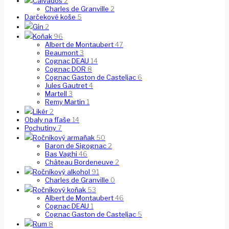
Calvados
2
Charles de Granville
2
Darčekové koše
5
Gin
2
Koňak
96
Albert de Montaubert
47
Beaumont
3
Cognac DEAU
14
Cognac DOR
8
Cognac Gaston de Casteljac
6
Jules Gautret
4
Martell
3
Remy Martin
1
Likér
2
Obaly na fľaše
14
Pochutiny
7
Ročníkový armaňak
50
Baron de Sigognac
2
Bas Vaghi
46
Château Bordeneuve
2
Ročníkový alkohol
91
Charles de Granville
0
Ročníkový koňak
53
Albert de Montaubert
46
Cognac DEAU
1
Cognac Gaston de Casteljac
5
Rum
8