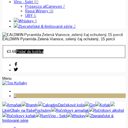
Víno - Sekt
40
Prosecco alCanevon
7
Repa Winery
18
UBY
6
Whiskey
4
Zberateľské & limitované série
2
EALDWIN Pyramída Zelená Vianoce, zelený čaj ochutený, 15 porcií
€
3.69
Pridať do košíka
Menu
0
Armaňak
Brandy
Calvados
Darčekové koše
Gin
Koňak
Likér
Obaly na fľaše
Pochutiny
Ročníkový armaňak
Ročníkový alkohol
Ročníkový koňak
Rum
Víno - Sekt
Whiskey
Zberateľské &
limitované série